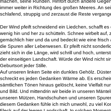
machen, seine Runden. Hinfort durch andere Gege
immer weiter in Richtung des großen Meeres. An s
schlafend, struppig und zerzaust die Reste vergan
Der Wind pfeift schneidend ein Liedchen, schafft es 
wenig hin und her zu schütteln. Schnee wirbelt auf, z
gemächlich hier und da und bedeckt wie eine frisch
die Spuren aller Leberwesen. Er pfeift nicht sonderl
zieht sich in die Länge, wird schrill und hoch, unter
der einseitigen Landschaft. Würde der Wind nicht si
Geburtsort jeder Stille.
Auf unseren linken Seite ein dunkles Gehölz. Düste
schreckt es jeden Gedanken Wärme ab. Es erschein
sämtlichen Tönen hinaus gelöscht, keine Vielfalt nur
und Bild. Und mittendrin wir beide in unseren Mäntel
unseren Mützen, Handschuhen und unseren Spuren
diesem Gedanken fühle ich mich unwohl, zu viel Kont
Fleck auf der leeren Landschaft. In solchen Moment