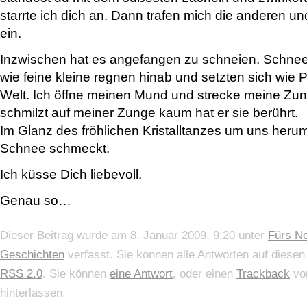
starrte ich dich an. Dann trafen mich die anderen un
ein.
Inzwischen hat es angefangen zu schneien. Schneef
wie feine kleine regnen hinab und setzten sich wie 
Welt. Ich öffne meinen Mund und strecke meine Zu
schmilzt auf meiner Zunge kaum hat er sie berührt.
Im Glanz des fröhlichen Kristalltanzes um uns herum
Schnee schmeckt.
Ich küsse Dich liebevoll.
Genau so…
Dieser Beitrag wurde am 8. Januar 2009, 9:20 unter
Fürs No
Geschichten
verfasst. Sie können alle Antworten auf diesen
RSS 2.0
. Sie können
eine Antwort
, oder einen
Trackback
von
hinterlassen.