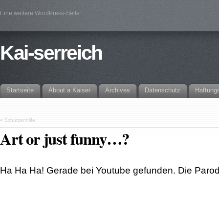
Eine weitere WordPress-Seite
Kai-serreich
Startseite
About a Kaiser
Archives
Datenschutz
Haftung
«
Schützenhilfe
Art or just funny…?
Ha Ha Ha! Gerade bei Youtube gefunden. Die Paro