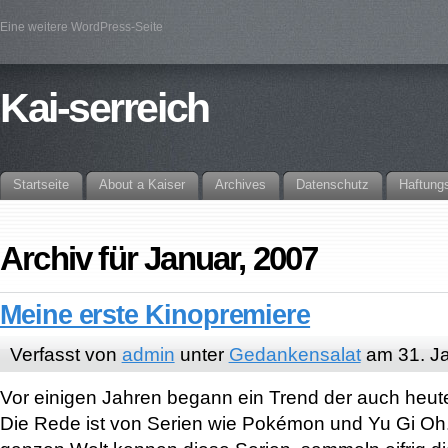
Eine weitere WordPress-Seite
Kai-serreich
Startseite
About a Kaiser
Archives
Datenschutz
Haftung
Archiv für Januar, 2007
Meine erste Kinopremiere
Verfasst von
admin
unter
Gedankensalat
am 31. J
Vor einigen Jahren begann ein Trend der auch heute
Die Rede ist von Serien wie Pokémon und Yu Gi Oh.