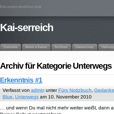
Eine weitere WordPress-Seite
Kai-serreich
Startseite
About a Kaiser
Archives
Datenschutz
Haftung
Archiv für Kategorie Unterwegs
Erkenntnis #1
Verfasst von
admin
unter
Fürs Notizbuch
,
Gedanke
Blue
,
Unterwegs
am 10. November 2010
… und wenn Du mal nicht mehr weiter weißt, dann at