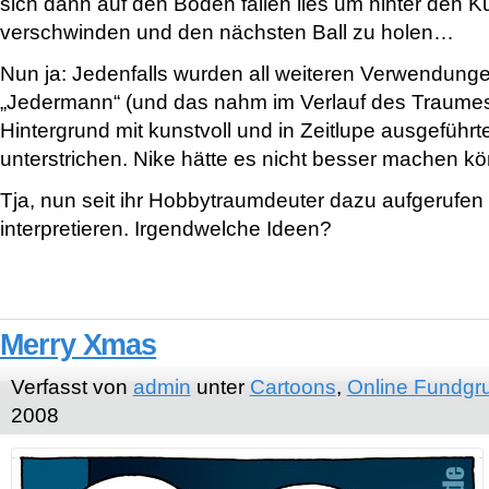
sich dann auf den Boden fallen lies um hinter den K
verschwinden und den nächsten Ball zu holen…
Nun ja: Jedenfalls wurden all weiteren Verwendung
„Jedermann“ (und das nahm im Verlauf des Traume
Hintergrund mit kunstvoll und in Zeitlupe ausgeführ
unterstrichen. Nike hätte es nicht besser machen k
Tja, nun seit ihr Hobbytraumdeuter dazu aufgerufe
interpretieren. Irgendwelche Ideen?
Merry Xmas
Verfasst von
admin
unter
Cartoons
,
Online Fundgr
2008