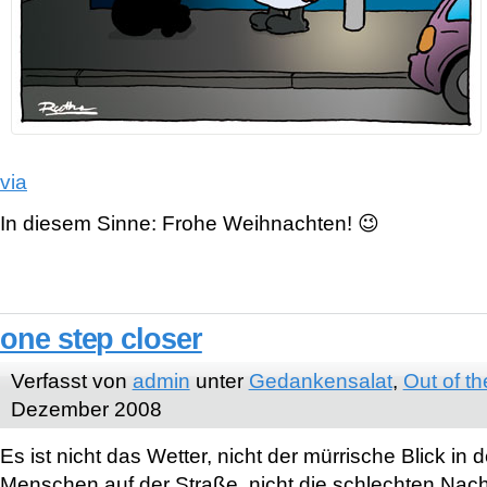
via
In diesem Sinne: Frohe Weihnachten! 😉
one step closer
Verfasst von
admin
unter
Gedankensalat
,
Out of th
Dezember 2008
Es ist nicht das Wetter, nicht der mürrische Blick in
Menschen auf der Straße, nicht die schlechten Nach