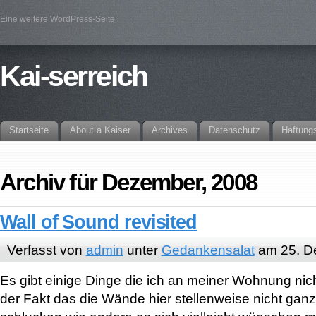
Eine weitere WordPress-Seite
Kai-serreich
Startseite
About a Kaiser
Archives
Datenschutz
Haftung
Archiv für Dezember, 2008
Wall of Sound revisited
Verfasst von
admin
unter
Gedankensalat
am 25. D
Es gibt einige Dinge die ich an meiner Wohnung nic
der Fakt das die Wände hier stellenweise nicht ganz 