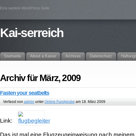
Eine weitere WordPress-Seite
Kai-serreich
Startseite
About a Kaiser
Archives
Datenschutz
Haftung
Archiv für März, 2009
Fasten your seatbelts
Verfasst von
admin
unter
Online Fundgrube
am 18. März 2009
Link:
Das ist mal eine Flugzeugeinweisung nach meine