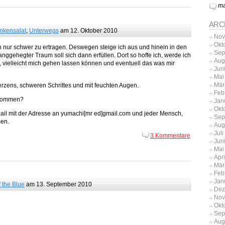
ma
ARC
nkensalat
,
Unterwegs
am 12. Oktober 2010
Nov
Okt
n nur schwer zu ertragen. Deswegen steige ich aus und hinein in den
Sep
nggehegter Traum soll sich dann erfüllen. Dort so hoffe ich, werde ich
Aug
vielleicht mich gehen lassen können und eventuell das was mir
Jun
Mai
Mär
rzens, schweren Schrittes und mit feuchten Augen.
Feb
bekommen?
Jan
Okt
 Mail mit der Adresse an yumachi[mr ed]gmail.com und jeder Mensch,
Sep
men.
Aug
Jul
3 Kommentare
Jun
Mai
Apr
Mär
Feb
Jan
f the Blue
am 13. September 2010
Dez
Nov
Okt
Sep
Aug