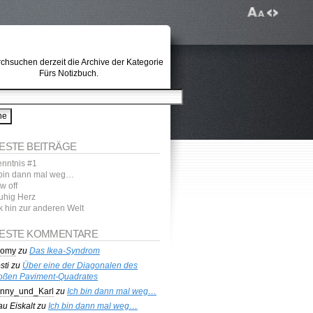
rchsuchen derzeit die Archive der Kategorie
Fürs Notizbuch.
ESTE BEITRÄGE
enntnis #1
 bin dann mal weg…
w off
uhig Herz
k hin zur anderen Welt
ESTE KOMMENTARE
homy
zu
Das Ikea-Syndrom
sti
zu
Über eine der Diagonalen des
oßen Paviment-Quadrates
nny_und_Karl
zu
Ich bin dann mal weg…
au Eiskalt
zu
Ich bin dann mal weg…