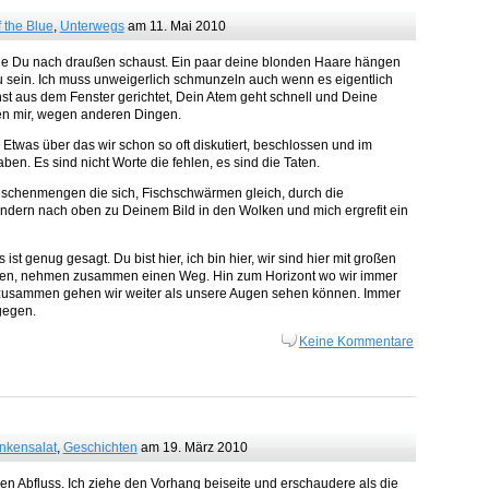
f the Blue
,
Unterwegs
am 11. Mai 2010
 wie Du nach draußen schaust. Ein paar deine blonden Haare hängen
zu sein. Ich muss unweigerlich schmunzeln auch wenn es eigentlich
rnst aus dem Fenster gerichtet, Dein Atem geht schnell und Deine
gen mir, wegen anderen Dingen.
 Etwas über das wir schon so oft diskutiert, beschlossen und im
n. Es sind nicht Worte die fehlen, es sind die Taten.
nschenmengen die sich, Fischschwärmen gleich, durch die
ern nach oben zu Deinem Bild in den Wolken und mich ergrefit ein
st genug gesagt. Du bist hier, ich bin hier, wir sind hier mit großen
ßen, nehmen zusammen einen Weg. Hin zum Horizont wo wir immer
 zusammen gehen wir weiter als unsere Augen sehen können. Immer
gegen.
Keine Kommentare
nkensalat
,
Geschichten
am 19. März 2010
n Abfluss. Ich ziehe den Vorhang beiseite und erschaudere als die