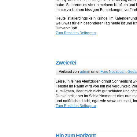
Handy, doch manche Dinge sind so wichtig dass i
habe. So brennt es sich in meinem Kopf ein und 
immer zu kleinen bissigen Bemerkungen verführt
Heute ist allerdings kein Kringel im Kalender u
weiß was für ein besonderer Tag heute ist und ic
Dir verknüpft.
Zum Rest des Beitrags »
Zweierlei
Verfasst von
admin
unter
Fürs Notizbuch
,
Geda
Leise, in feinen Atemzügen dringt Sonnenlicht 
Fenster im Raum wird von mir nie verdunkelt. Völl
zum Atmen, lässt mich nicht gut schlafen und oft
Dunkelheit, aber im Schlafzimmer ist dies nun m
und natürliches Licht, egal wie schwach es ist, 
Zum Rest des Beitrags »
Hin zum Horizont