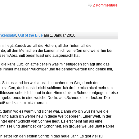
2 Kommentare
nkensalat
,
Out of the Blue
am 1. Januar 2010
r liegt. Zurück auf all die Höhen, all die Tiefen, all die
e, all den Menschen die kamen, mich verließen und weiterhin bei
iesem Abschnitt beeinflusst und ausgemacht hat.
 die kalte Luft. Ich atme tief ein was mir entgegen schlägt und das
sse immer massiger, wuchtiger und treibender werden und denke mir,
r ins Schloss und ich weis das ich nachher den Weg durch den
stoßen, doch das ist nicht schlimm. Ich drehe mich nicht mehr um,
tattdessen sehe ich hinauf in den Himmel, dem Schnee entgegen. Leise
 Neugeborenes in eine weiche Decke aus Schnee einzudecken. Die
weiß und kalt um mich herum.
, dahin wo es warm und sicher war. Dahin wo ich wusste wie die
 und auch ich werde neu in diese Welt geboren. Einer Welt, in der
er einer Schicht von Schnee liegt. Es erscheint mir als eine
eimnisse und unentdeckter Schönheit, ein großes weißes Blatt Papier
 setze ich den ersten Schritt in das neue Jahr. Es gibt viel zu