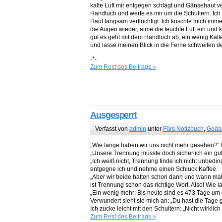
kalte Luft mir entgegen schlägt und Gänsehaut v
Handtuch und werfe es mir um die Schultern. Ich
Haut langsam verflüchtigt. Ich kuschle mich imm
die Augen wieder, atme die feuchte Luft ein und 
gut es geht mit dem Handtuch ab, ein wenig Kälte
und lasse meinen Blick in die Ferne schweifen
-*-
Zum Rest des Beitrags »
Ausgesperrt
Verfasst von
admin
unter
Fürs Notizbuch
,
Geda
„Wie lange haben wir uns nicht mehr gesehen?“ fr
„Unsere Trennung müsste doch sicherlich ein gut
„Ich weiß nicht, Trennung finde ich nicht unbeding
entgegne ich und nehme einen Schluck Kaffee.
„Aber wir beide hatten schon dann und wann mal was 
ist Trennung schon das richtige Wort. Also! Wie l
„Ein wenig mehr: Bis heute sind es 473 Tage um
Verwundert sieht sie mich an: „Du hast die Tage 
Ich zucke leicht mit den Schultern: „Nicht wirklic
Zum Rest des Beitrags »