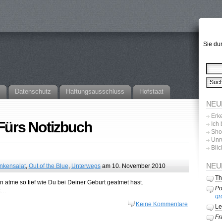
Sie du
Datenschutz
Haftungsausschluss
Hofstaat
NEU
Erk
 Fürs Notizbuch
Ich
Sho
Unr
Blic
NEU
nkensalat
,
Out of the Blue
,
Unterwegs
am 10. November 2010
T
 atme so tief wie Du bei Deiner Geburt geatmet hast.
Po
gt…
gr
Keine Kommentare
Le
Fr