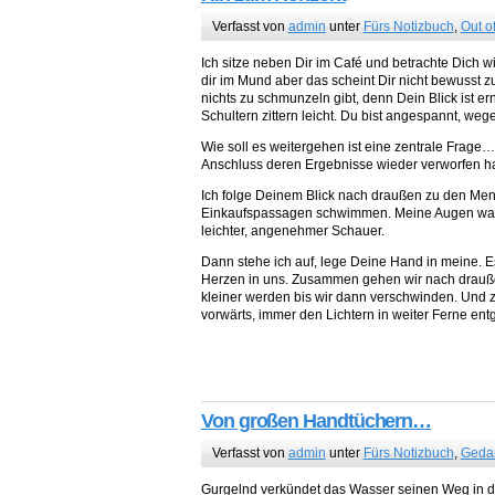
Verfasst von
admin
unter
Fürs Notizbuch
,
Out o
Ich sitze neben Dir im Café und betrachte Dich
dir im Mund aber das scheint Dir nicht bewusst 
nichts zu schmunzeln gibt, denn Dein Blick ist e
Schultern zittern leicht. Du bist angespannt, we
Wie soll es weitergehen ist eine zentrale Frage…
Anschluss deren Ergebnisse wieder verworfen habe
Ich folge Deinem Blick nach draußen zu den Me
Einkaufspassagen schwimmen. Meine Augen wand
leichter, angenehmer Schauer.
Dann stehe ich auf, lege Deine Hand in meine. Es i
Herzen in uns. Zusammen gehen wir nach drau
kleiner werden bis wir dann verschwinden. Und
vorwärts, immer den Lichtern in weiter Ferne ent
Von großen Handtüchern…
Verfasst von
admin
unter
Fürs Notizbuch
,
Geda
Gurgelnd verkündet das Wasser seinen Weg in de