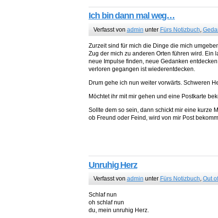
Ich bin dann mal weg…
Verfasst von
admin
unter
Fürs Notizbuch
,
Geda
Zurzeit sind für mich die Dinge die mich umgebe
Zug der mich zu anderen Orten führen wird. Ein la
neue Impulse finden, neue Gedanken entdecken, 
verloren gegangen ist wiederentdecken.
Drum gehe ich nun weiter vorwärts. Schweren He
Möchtet ihr mit mir gehen und eine Postkarte 
Sollte dem so sein, dann schickt mir eine kurze
ob Freund oder Feind, wird von mir Post bekom
Unruhig Herz
Verfasst von
admin
unter
Fürs Notizbuch
,
Out o
Schlaf nun
oh schlaf nun
du, mein unruhig Herz.