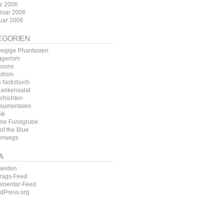
z 2006
ruar 2006
uar 2006
EGORIEN
egige Phantasien
ggerism
toons
ydism
s Notizbuch
ankensalat
chichten
sumentales
ik
ine Fundgrube
of the Blue
erwegs
A
elden
trags-Feed
mentar-Feed
dPress.org