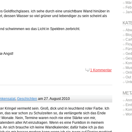
Mär
Feb
s Goldfischglases. ich sehe durch eine unsichtbare Wand hinüber in
Jan
t, dessen Wasser so viel grüner und lebendiger zu sein scheint als
KAT
nd schwimmen wo das Licht in Spektren zerbricht.
Abw
Blo
Car
Flo
Für
ße Angst!
Ged
Ges
Kon
Mus
1 Kommentar
Onl
Out 
Unt
MET
nkensalat
,
Geschichten
am 27. August 2010
Anm
Ein
 Kringel vermerkt sein. Groß, dick und in leuchtend roter Farbe. Ich
Kom
n, das war schon zu Schulzeiten so, da verlängerte sich das Ende
Wor
 Monate. Nein, Termine waren noch nie eine Stärke von mir,
alendern aller Art einzutragen. Wenn es eine Funktion in meinem
. An sich brauche ich keine Wandkalender, dafür habe ich ja das