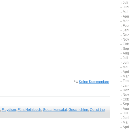
Jul
Jun
Mai
Apr
Mär
Feb
Jan
Dez
Nov
Okt
Sep
Aug
Jul
Jun
Mai
Apr
Mär
Feb
Keine Kommentare
Jan
Dez
Nov
Okt
Sep
Aug
,
Floydism
,
Fürs Notizbuch
,
Gedankensalat
,
Geschichten
,
Out of the
Jul
Jun
Mai
Apr