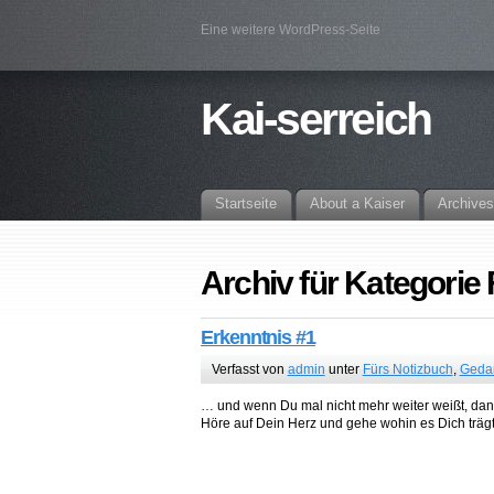
Eine weitere WordPress-Seite
Kai-serreich
Startseite
About a Kaiser
Archives
Archiv für Kategorie
Erkenntnis #1
Verfasst von
admin
unter
Fürs Notizbuch
,
Geda
… und wenn Du mal nicht mehr weiter weißt, dann
Höre auf Dein Herz und gehe wohin es Dich trä