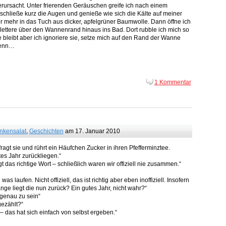
erursacht. Unter frierenden Geräuschen greife ich nach einem
 schließe kurz die Augen und genieße wie sich die Kälte auf meiner
er mehr in das Tuch aus dicker, apfelgrüner Baumwolle. Dann öffne ich
klettere über den Wannenrand hinaus ins Bad. Dort rubble ich mich so
 bleibt aber ich ignoriere sie, setze mich auf den Rand der Wanne
 denn…
1 Kommentar
nkensalat
,
Geschichten
am 17. Januar 2010
agt sie und rührt ein Häufchen Zucker in ihren Pfefferminztee.
es Jahr zurückliegen.“
t das richtige Wort – schließlich waren wir offiziell nie zusammen.“
laufen. Nicht offiziell, das ist richtig aber eben inoffiziell. Insofern
ange liegt die nun zurück? Ein gutes Jahr, nicht wahr?“
 genau zu sein“
gezählt?“
h – das hat sich einfach von selbst ergeben.“