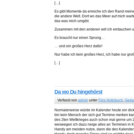
[…]
Es gibt Momente da erreiche ich den Rand meine
die andere Welt. Dort wo das Meer auf mich warte
das was mich umgibt.
Zusammen mit den anderen will ich eintauchen u
Es braucht nur einen Sprung…
… und ein großes Herz dafür!
Nur habe ich kein großes Herz, ich habe nur gro
[…]
Da wo Du hingehörst
Verfasst von
admin
unter
Fürs Notizbuch
,
Geda
Normalerweise würde im Kalender heute ein dicker
bin kein Mensch der sich gut Termine merken kan
des 2ten Weltkrieges auch schon mal gerne um 2
weswegen ich dazu neige alles an Terminen in K
Handy am meisten nutze, dann die des Kalenders