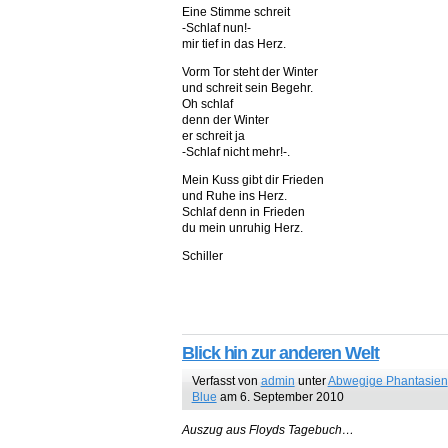
Eine Stimme schreit
-Schlaf nun!-
mir tief in das Herz.
Vorm Tor steht der Winter
und schreit sein Begehr.
Oh schlaf
denn der Winter
er schreit ja
-Schlaf nicht mehr!-.
Mein Kuss gibt dir Frieden
und Ruhe ins Herz.
Schlaf denn in Frieden
du mein unruhig Herz.
Schiller
Blick hin zur anderen Welt
Verfasst von
admin
unter
Abwegige Phantasien
Blue
am 6. September 2010
Auszug aus Floyds Tagebuch…