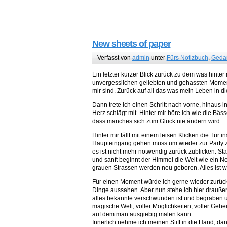
New sheets of paper
Verfasst von
admin
unter
Fürs Notizbuch
,
Geda
Ein letzter kurzer Blick zurück zu dem was hinter mi
unvergesslichen geliebten und gehassten Moment
mir sind. Zurück auf all das was mein Leben in d
Dann trete ich einen Schritt nach vorne, hinaus in
Herz schlägt mit. Hinter mir höre ich wie die Bä
dass manches sich zum Glück nie ändern wird.
Hinter mir fällt mit einem leisen Klicken die Tü
Haupteingang gehen muss um wieder zur Party zu 
es ist nicht mehr notwendig zurück zublicken. S
und sanft beginnt der Himmel die Welt wie ein
grauen Strassen werden neu geboren. Alles ist 
Für einen Moment würde ich gerne wieder zurück
Dinge aussahen. Aber nun stehe ich hier draußen
alles bekannte verschwunden ist und begraben unt
magische Welt, voller Möglichkeiten, voller Geh
auf dem man ausgiebig malen kann.
Innerlich nehme ich meinen Stift in die Hand, dann