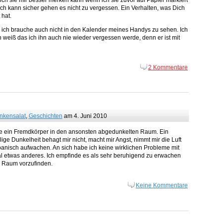
ch sie mir besser merken kann wenn ich sie zuvor auf Papier markiert
ich kann sicher gehen es nicht zu vergessen. Ein Verhalten, was Dich
 hat.
nd ich brauche auch nicht in den Kalender meines Handys zu sehen. Ich
h weiß das ich ihn auch nie wieder vergessen werde, denn er ist mit
2 Kommentare
nkensalat
,
Geschichten
am 4. Juni 2010
wie ein Fremdkörper in den ansonsten abgedunkelten Raum. Ein
ige Dunkelheit behagt mir nicht, macht mir Angst, nimmt mir die Luft
 panisch aufwachen. An sich habe ich keine wirklichen Probleme mit
al etwas anderes. Ich empfinde es als sehr beruhigend zu erwachen
im Raum vorzufinden.
Keine Kommentare