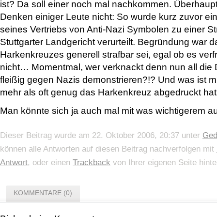
ist? Da soll einer noch mal nachkommen. Überhaupt
Denken einiger Leute nicht: So wurde kurz zuvor e
seines Vertriebs von Anti-Nazi Symbolen zu einer S
Stuttgarter Landgericht verurteilt. Begründung war 
Harkenkreuzes generell strafbar sei, egal ob es ver
nicht… Momentmal, wer verknackt denn nun all die
fleißig gegen Nazis demonstrieren?!? Und was ist mit
mehr als oft genug das Harkenkreuz abgedruckt h
Man könnte sich ja auch mal mit was wichtigerem 
Dieser Beitrag wurde am 22. Oktober 2006, 20:37 unter
Ged
können alle Antworten auf diesen Beitrag nachverfolgen mit
Antwort
, oder einen
Trackback
von Ihrer eigenen Seite hinte
KOMMENTARE (0)