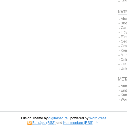
Jan
KAT
Abw
Blo
Car
Flo
Für
Ged
Ges
Kon
Mus
Onl
Out 
Unt
MET
Anm
Ein
Kom
Wor
Fusion Theme by
digitalnature
| powered by
WordPress
Beiträge (RSS)
und
Kommentare (RSS)
^