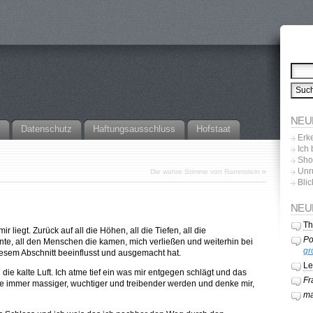
NEU
Datenschutz
Haftungsausschluss
Hofstaat
Erk
Ich
Sho
Unr
Die wahre Stimme von Rammstein
»
Blic
NEU
T
r liegt. Zurück auf all die Höhen, all die Tiefen, all die
Po
e, all den Menschen die kamen, mich verließen und weiterhin bei
gr
iesem Abschnitt beeinflusst und ausgemacht hat.
Le
 die kalte Luft. Ich atme tief ein was mir entgegen schlägt und das
Fr
sse immer massiger, wuchtiger und treibender werden und denke mir,
ma