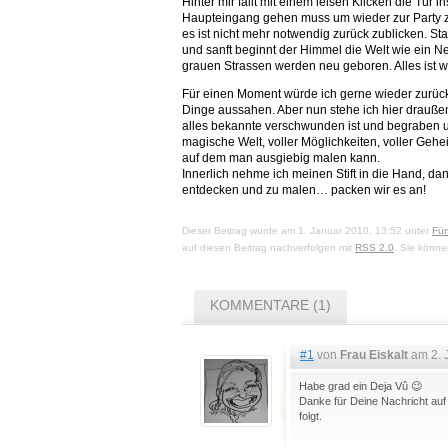
Hinter mir fällt mit einem leisen Klicken die Tü
Haupteingang gehen muss um wieder zur Party zu 
es ist nicht mehr notwendig zurück zublicken. S
und sanft beginnt der Himmel die Welt wie ein
grauen Strassen werden neu geboren. Alles ist 
Für einen Moment würde ich gerne wieder zurück
Dinge aussahen. Aber nun stehe ich hier draußen
alles bekannte verschwunden ist und begraben unt
magische Welt, voller Möglichkeiten, voller Geh
auf dem man ausgiebig malen kann.
Innerlich nehme ich meinen Stift in die Hand, dann
entdecken und zu malen… packen wir es an!
Dieser Beitrag wurde am 1. Januar 2010, 13:52 unter
Für
auf diesen Beitrag nachverfolgen mit
RSS 2.0
. Sie könn
KOMMENTARE (1)
#1
von
Frau Eiskalt
am 2. 
Habe grad ein Deja Vû 😉
Danke für Deine Nachricht auf
folgt.