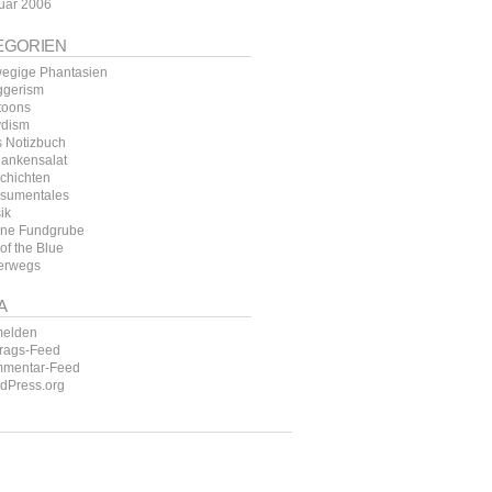
uar 2006
EGORIEN
egige Phantasien
ggerism
toons
ydism
s Notizbuch
ankensalat
chichten
sumentales
ik
ine Fundgrube
of the Blue
erwegs
A
elden
trags-Feed
mentar-Feed
dPress.org