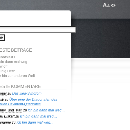
ESTE BEITRÄGE
enntnis #1
 bin dann mal weg…
w off
uhig Herz
k hin zur anderen Welt
ESTE KOMMENTARE
homy
zu
Das Ikea-Syndrom
sti
zu
Über eine der Diagonalen des
oßen Paviment-Quadrates
nny_und_Karl
zu
Ich bin dann mal weg…
au Eiskalt
zu
Ich bin dann mal weg…
rianne
zu
Ich bin dann mal weg…