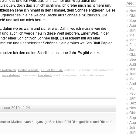
r ins Schloss und ich weis das ich nachher den Weg durch den
ARC
stoßen, doch das ist nicht schlimm. Ich drehe mich nicht mehr um,
tattdessen sehe ich hinauf in den Himmel, dem Schnee entgegen. Leise
Nov
 Neugeborenes in eine weiche Decke aus Schnee einzudecken. Die
Okt
weiß und kalt um mich herum.
Sep
Aug
, dahin wo es warm und sicher war. Dahin wo ich wusste wie die
Jun
 und auch ich werde neu in diese Welt geboren. Einer Welt, in der
Mai
er einer Schicht von Schnee liegt. Es erscheint mir als eine
Mär
eimnisse und unentdeckter Schönheit, ein großes weißes Blatt Papier
Feb
Jan
 setze ich den ersten Schritt in das neue Jahr. Es gibt viel zu
Okt
Sep
Aug
Jul
s Notizbuch
,
Gedankensalat
,
Out of the Blue
verfasst. Sie können alle Antworten
Jun
en
eine Antwort
, oder einen
Trackback
von Ihrer eigenen Seite hinterlassen.
Mai
Apr
Mär
Feb
Jan
Dez
Januar 2010 - 1:24
Nov
Okt
Sep
 meiner Mailbox *lacht* – ganz großes Kino. Fühl Dich gedrückt und Rückruf
Aug
Jul
Jun