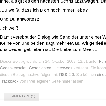
inne, als gilt es den nächsten Schritt abzuwägen. Da
„Du weißt, dass ich Dich noch immer liebe?“
Und Du antwortest:
„Ich weiß!“
Damit verebbt der Dialog wie Sand der unter einer W
Keine von uns beiden sagt mehr etwas. Wir genieße
uns beiden geblieben ist: Die Liebe zum Meer…
Dieser Beitrag wurde am 24. Oktober 2009, 12:51 unter
Für
Gedankensalat
,
Geschichten
,
Unterwegs
verfasst. Sie könn
diesen Beitrag nachverfolgen mit
RSS 2.0
. Sie können
eine
Trackback
von Ihrer eigenen Seite hinterlassen.
KOMMENTARE (1)